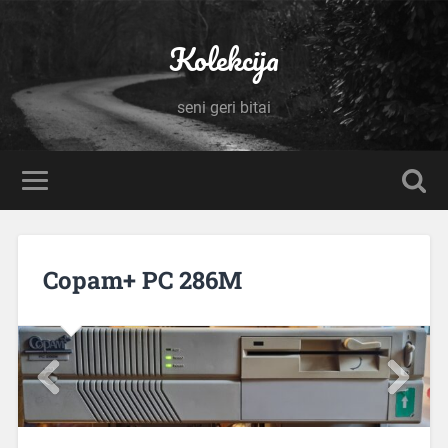
Kolekcija
seni geri bitai
Copam+ PC 286M