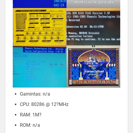
atvirkščiai nei parašyta
Gamintas: n/a
CPU: 80286 @ 12?MHz
RAM: 1M?
ROM: n/a