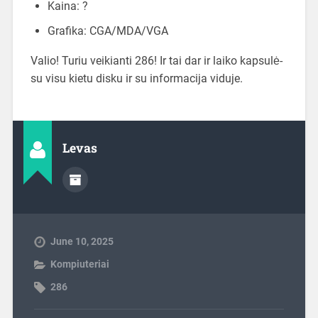
Kaina: ?
Grafika: CGA/MDA/VGA
Valio! Turiu veikianti 286! Ir tai dar ir laiko kapsulė-
su visu kietu disku ir su informacija viduje.
Levas
June 10, 2025
Kompiuteriai
286