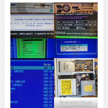
Čia su testine VGA, nes
jumperius reikia jungti