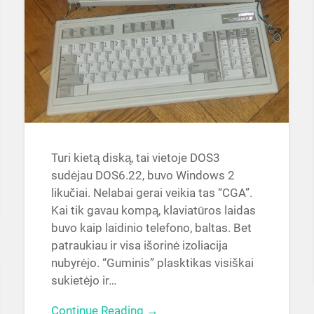
Turi kietą diską, tai vietoje DOS3
sudėjau DOS6.22, buvo Windows 2
likučiai. Nelabai gerai veikia tas “CGA”.
Kai tik gavau kompą, klaviatūros laidas
buvo kaip laidinio telefono, baltas. Bet
patraukiau ir visa išorinė izoliacija
nubyrėjo. “Guminis” plasktikas visiškai
sukietėjo ir…
Continue Reading →