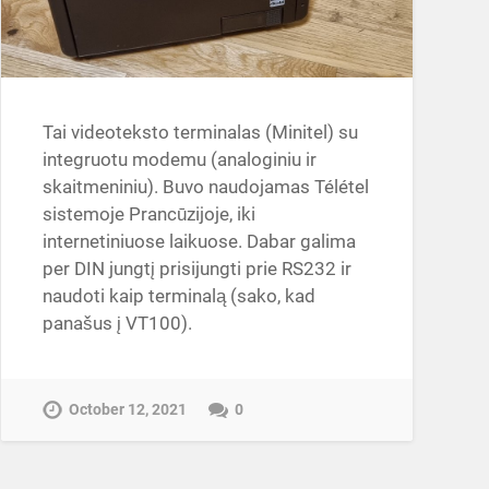
Tai videoteksto terminalas (Minitel) su
integruotu modemu (analoginiu ir
skaitmeniniu). Buvo naudojamas Télétel
sistemoje Prancūzijoje, iki
internetiniuose laikuose. Dabar galima
per DIN jungtį prisijungti prie RS232 ir
naudoti kaip terminalą (sako, kad
panašus į VT100).
October 12, 2021
0