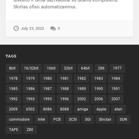
Skirtas ofiso automatizavimui.
July 23, 2022
0
TAGS
8bit
16/32bit
16bit
32bit
64bit
286
1977
1978
1979
1980
1981
1982
1983
1984
1985
1986
1987
1988
1989
1990
1991
1992
1993
1995
1996
2002
2006
2007
2009
6502
8086
8088
amiga
Apple
atari
commodore
Intel
PCB
SCSI
SGI
Sinclair
SUN
TAPE
Z80