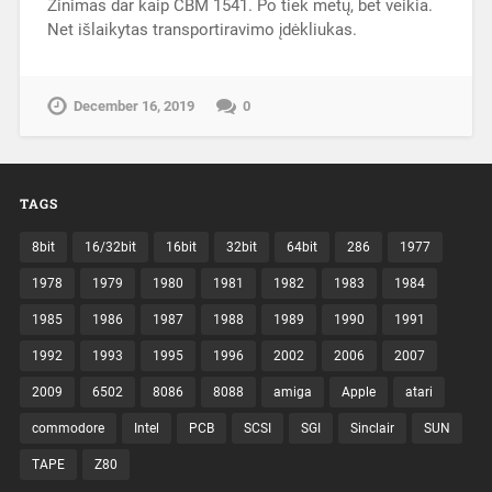
Žinimas dar kaip CBM 1541. Po tiek metų, bet veikia.
Net išlaikytas transportiravimo įdėkliukas.
December 16, 2019
0
TAGS
8bit
16/32bit
16bit
32bit
64bit
286
1977
1978
1979
1980
1981
1982
1983
1984
1985
1986
1987
1988
1989
1990
1991
1992
1993
1995
1996
2002
2006
2007
2009
6502
8086
8088
amiga
Apple
atari
commodore
Intel
PCB
SCSI
SGI
Sinclair
SUN
TAPE
Z80