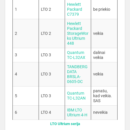
Hewlett
1
LTO 2
Packard
be priekio
C7379
Hewlett
Packard
2
LTO 2
StorageWor
veikia
ks Ultrium
448
Quantum
dalinai
3
LTO 3
TC-L32AX
veikia
TANDBERG
DATA
4
LTO 3
veikia
BRSLA-
0605-DC
panašu,
Quantum
5
LTO 3
kad veikia.
TC-L32AN
SAS
IBM LTO
6
LTO 4
neveikia
Ultrium 4-H
LTO Ultrium serija