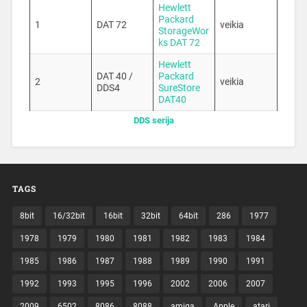
Hewlett
Packard
1
DAT 72
veikia
StorageWor
ks DAT 72
Hewlett
DAT 40 /
Packard
2
veikia
DDS4
SureStore
DAT40
DDS serija
TAGS
8bit
16/32bit
16bit
32bit
64bit
286
1977
1978
1979
1980
1981
1982
1983
1984
1985
1986
1987
1988
1989
1990
1991
1992
1993
1995
1996
2002
2006
2007
2009
6502
8086
8088
amiga
Apple
atari