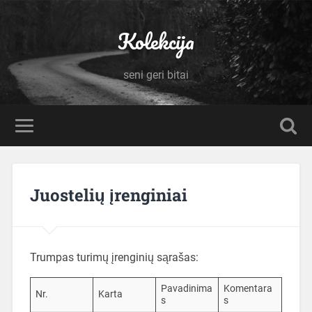
Kolekcija
seni geri bitai
Juostelių įrenginiai
Trumpas turimų įrenginių sąrašas:
Pavadinima
Komentara
Nr.
Karta
s
s