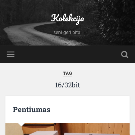
Kolekcija
seni geri bitai
TAG
16/32bit
Pentiumas