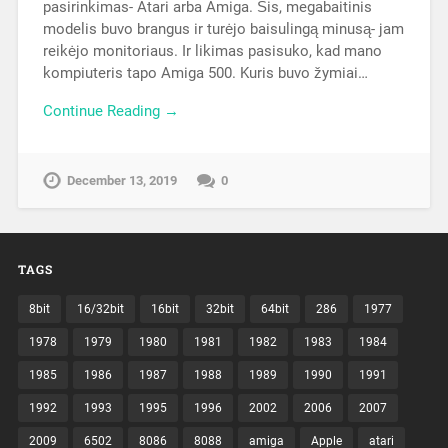
pinigus “antros” kartos kompiuteriui, buvo
pasirinkimas- Atari arba Amiga. Šis, megabaitinis
modelis buvo brangus ir turėjo baisulingą minusą- jam
reikėjo monitoriaus. Ir likimas pasisuko, kad mano
kompiuteris tapo Amiga 500. Kuris buvo žymiai…
Continue Reading →
December 13, 2019
0
TAGS
8bit
16/32bit
16bit
32bit
64bit
286
1977
1978
1979
1980
1981
1982
1983
1984
1985
1986
1987
1988
1989
1990
1991
1992
1993
1995
1996
2002
2006
2007
2009
6502
8086
8088
amiga
Apple
atari