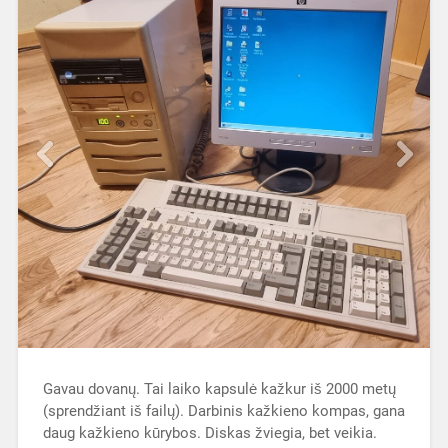
Gavau dovanų. Tai laiko kapsulė kažkur iš 2000 metų
(sprendžiant iš failų). Darbinis kažkieno kompas, gana
daug kažkieno kūrybos. Diskas žviegia, bet veikia.
Nuotraukoje matosi HP tape drive- ten jo tikrai
nebuvo, čia jau mano eksperimentai.Dar AT, ne ATX