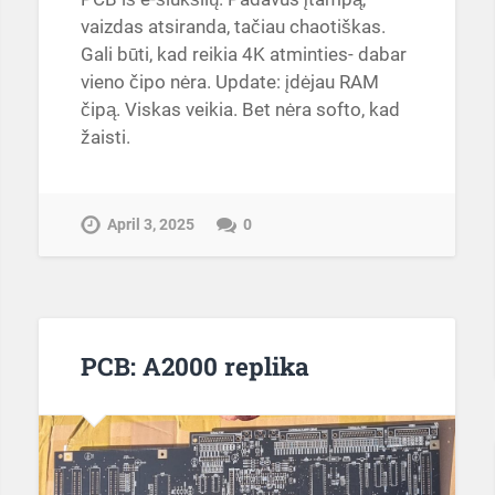
PCB iš e-šiukšlių. Padavus įtampą,
vaizdas atsiranda, tačiau chaotiškas.
Gali būti, kad reikia 4K atminties- dabar
vieno čipo nėra. Update: įdėjau RAM
čipą. Viskas veikia. Bet nėra softo, kad
žaisti.
April 3, 2025
0
PCB: A2000 replika