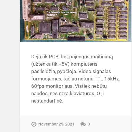
Deja tik PCB, bet pajungus maitinimą
(užtenka tik +5V) kompiuteris
pasileidžia, pypčioja. Video signalas
formuojamas, tačiau neturiu TTL 15kHz,
60fps monitoriaus. Vistiek nebūtų
naudos, nes nėra klaviatūros. O ji
nestandartinė.
November 25, 2021
0