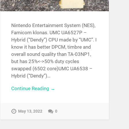
Nintendo Entertainment System (NES),
Famicom klonas. UMC UA6527P –
Hybrid (“Dendy”) CPU made by “UMC”. I
know it has better DPCM, timbre and
overall sound quality than TA-03NP1,
but has 25%<->50% duty cycles
swapped (6502 core)UMC UA6538 –
Hybrid (“Dendy”)…
Continue Reading →
May 13, 2022
0