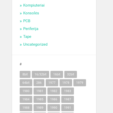
Kompiuteriai
Konsolės
PCB
Periferija
Tape
Uncategorized
#
8bit
16/32bit
16bit
32bit
64bit
286
1977
1978
1979
1980
1981
1982
1983
1984
1985
1986
1987
1988
1989
1990
1991