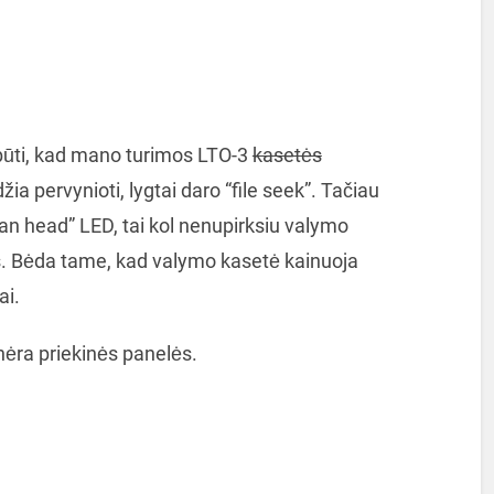
i būti, kad mano turimos LTO-3
kasetės
idžia pervynioti, lygtai daro “file seek”. Tačiau
an head” LED, tai kol nenupirksiu valymo
os. Bėda tame, kad valymo kasetė kainuoja
ai.
 nėra priekinės panelės.