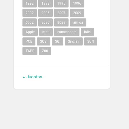
1992
1993
1995
1996
2002
2006
2007
2009
6502
8086
8088
amiga
Apple
atari
commodore
Intel
PCB
SCSI
SGI
Sinclair
SUN
TAPE
Z80
Juostos