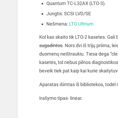
Quantum TC-L32AX (LTO-3).
Jungtis: SCSI LVD/SE
Nešmena:
LTO Ultrium
Kol kas skaito tik LTO-2 kasetes. Gal
sugadintos
. Nors dvi iš trijų priima, le
duomenų neištraukiu. Tiesa dega “cle
kasetės, tol nebus pilnos diagnostik
beveik tiek pat kaip kai kurie skaitytuv
Aparatas išimtas iš bibliotekos, todėl
Irašymo tipas- linear.